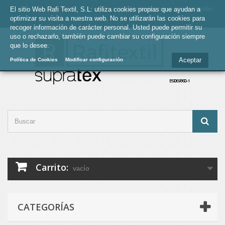
El sitio Web Rafi Textil, S.L: utiliza cookies propias que ayudan a
Contacte con
Iniciar sesión
optimizar su visita a nuestra web. No se utilizarán las cookies para
nosotros
recoger información de carácter personal. Usted puede permitir su
uso o rechazarlo, también puede cambiar su configuración siempre
que lo desee.
Aceptar
Política de Cookies
Modificar configuración
Carrito:
vacío
CATEGORÍAS