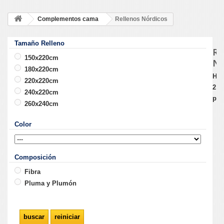
Complementos cama
Rellenos Nórdicos
Tamaño Relleno
RE
150x220cm
N
180x220cm
Hay
220x220cm
2
240x220cm
pro
260x240cm
Color
Composición
Fibra
Pluma y Plumón