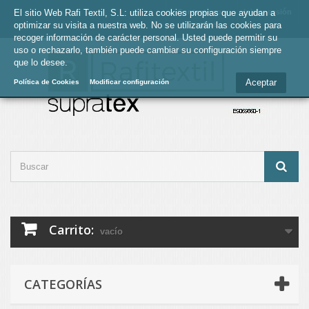
El sitio Web Rafi Textil, S.L: utiliza cookies propias que ayudan a
Contacte con
Iniciar sesión
optimizar su visita a nuestra web. No se utilizarán las cookies para
nosotros
recoger información de carácter personal. Usted puede permitir su
uso o rechazarlo, también puede cambiar su configuración siempre
que lo desee.
Aceptar
Política de Cookies
Modificar configuración
Carrito:
vacío
CATEGORÍAS