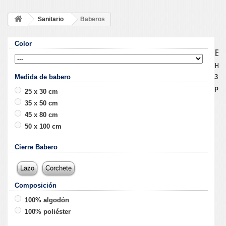
Sanitario
Baberos
Color
B
Hay
3
Medida de babero
pro
25 x 30 cm
35 x 50 cm
45 x 80 cm
50 x 100 cm
Cierre Babero
Lazo
Corchete
Composición
100% algodón
100% poliéster