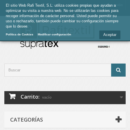
El sitio Web Rafi Textil, S.L: utiliza cookies propias que ayudan a
Contacte con
Iniciar sesión
optimizar su visita a nuestra web. No se utilizarán las cookies para
nosotros
recoger información de carácter personal. Usted puede permitir su
uso o rechazarlo, también puede cambiar su configuración siempre
que lo desee.
Aceptar
Política de Cookies
Modificar configuración
Carrito:
vacío
CATEGORÍAS