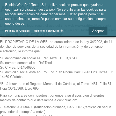
El sitio Web Rafi Textil, S.L: utiliza cookies propias que ayudan a
AVISO LEGAL
optimizar su visita a nuestra web. No se utilizarán las cookies para
recoger información de carácter personal. Usted puede permitir su
1) IDENTIFICACION
uso o rechazarlo, también puede cambiar su configuración siempre
que lo desee.
El presente aviso legal regula el uso del sitio web
www.rafitextil.es/venta-
online/
(en adelante, LA WEB), del que es titular
Rafi Textil DTT 3,8 SLU
(en
Aceptar
Política de Cookies
Modificar configuración
adelante, EL PROPIETARIO DE LA WEB).
EL PROPIETARIO DE LA WEB, en cumplimiento de la Ley 34/2002, de 11
de julio, de servicios de la sociedad de la información y de comercio
electrónico, le informa que:
Su denominación social es: Rafi Textil DTT 3,8 SLU
Su nombre comercial es: RafiTextil
Su CIF es: B-14546980
Su domicilio social está en: Pol. Ind. San Roque Parc 12-13 Dos Torres CP
14460 Córdoba
*Está Inscrita en el Registro Mercantil de Córdoba, al Tomo 1451, Folio 51,
Hoja CO/15368, Libro 695
Para comunicarse con nosotros, ponemos a su disposición diferentes
medios de contacto que detallamos a continuación:
- Teléfono: 957134466 (tarificación ordinaria) 637755075(tarificación según
proveedor de compañía móvil)