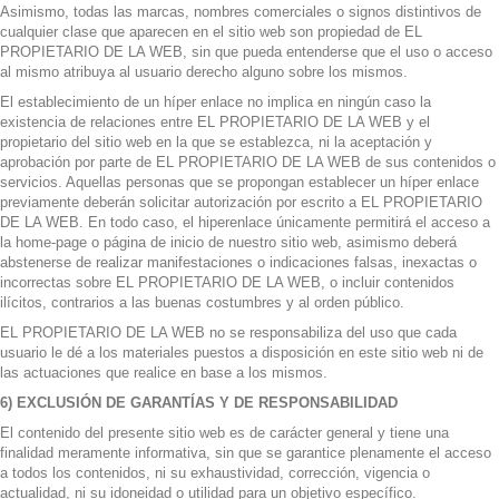
Asimismo, todas las marcas, nombres comerciales o signos distintivos de
cualquier clase que aparecen en el sitio web son propiedad de EL
PROPIETARIO DE LA WEB, sin que pueda entenderse que el uso o acceso
al mismo atribuya al usuario derecho alguno sobre los mismos.
El establecimiento de un híper enlace no implica en ningún caso la
existencia de relaciones entre EL PROPIETARIO DE LA WEB y el
propietario del sitio web en la que se establezca, ni la aceptación y
aprobación por parte de EL PROPIETARIO DE LA WEB de sus contenidos o
servicios. Aquellas personas que se propongan establecer un híper enlace
previamente deberán solicitar autorización por escrito a EL PROPIETARIO
DE LA WEB. En todo caso, el hiperenlace únicamente permitirá el acceso a
la home-page o página de inicio de nuestro sitio web, asimismo deberá
abstenerse de realizar manifestaciones o indicaciones falsas, inexactas o
incorrectas sobre EL PROPIETARIO DE LA WEB, o incluir contenidos
ilícitos, contrarios a las buenas costumbres y al orden público.
EL PROPIETARIO DE LA WEB no se responsabiliza del uso que cada
usuario le dé a los materiales puestos a disposición en este sitio web ni de
las actuaciones que realice en base a los mismos.
6) EXCLUSIÓN DE GARANTÍAS Y DE RESPONSABILIDAD
El contenido del presente sitio web es de carácter general y tiene una
finalidad meramente informativa, sin que se garantice plenamente el acceso
a todos los contenidos, ni su exhaustividad, corrección, vigencia o
actualidad, ni su idoneidad o utilidad para un objetivo específico.