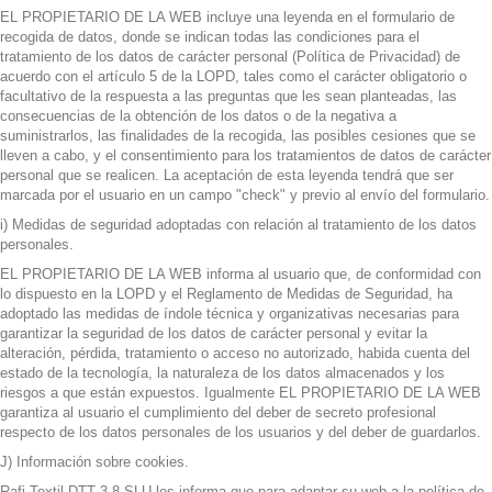
EL PROPIETARIO DE LA WEB incluye una leyenda en el formulario de
recogida de datos, donde se indican todas las condiciones para el
tratamiento de los datos de carácter personal (Política de Privacidad) de
acuerdo con el artículo 5 de la LOPD, tales como el carácter obligatorio o
facultativo de la respuesta a las preguntas que les sean planteadas, las
consecuencias de la obtención de los datos o de la negativa a
suministrarlos, las finalidades de la recogida, las posibles cesiones que se
lleven a cabo, y el consentimiento para los tratamientos de datos de carácter
personal que se realicen. La aceptación de esta leyenda tendrá que ser
marcada por el usuario en un campo "check" y previo al envío del formulario.
i) Medidas de seguridad adoptadas con relación al tratamiento de los datos
personales.
EL PROPIETARIO DE LA WEB informa al usuario que, de conformidad con
lo dispuesto en la LOPD y el Reglamento de Medidas de Seguridad, ha
adoptado las medidas de índole técnica y organizativas necesarias para
garantizar la seguridad de los datos de carácter personal y evitar la
alteración, pérdida, tratamiento o acceso no autorizado, habida cuenta del
estado de la tecnología, la naturaleza de los datos almacenados y los
riesgos a que están expuestos. Igualmente EL PROPIETARIO DE LA WEB
garantiza al usuario el cumplimiento del deber de secreto profesional
respecto de los datos personales de los usuarios y del deber de guardarlos.
J) Información sobre cookies.
Rafi Textil DTT 3.8 SLU les informa que para adaptar su web a la política de