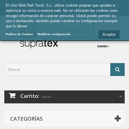
El sitio Web Rafi Textil, S.L: utiliza cookies propias que ayudan a
Contacte con
Iniciar sesión
optimizar su visita a nuestra web. No se utilizarán las cookies para
nosotros
recoger información de carácter personal. Usted puede permitir su
uso o rechazarlo, también puede cambiar su configuración siempre
que lo desee.
Aceptar
Política de Cookies
Modificar configuración
Carrito:
vacío
CATEGORÍAS