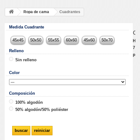
Ropa de cama
Cuadrantes
Medida Cuadrante
C
45x45
50x50
55x55
60x60
45x60
50x70
Hay
7
Relleno
pro
Sin relleno
Color
Composición
100% algodón
50% algodón/50% poliéster