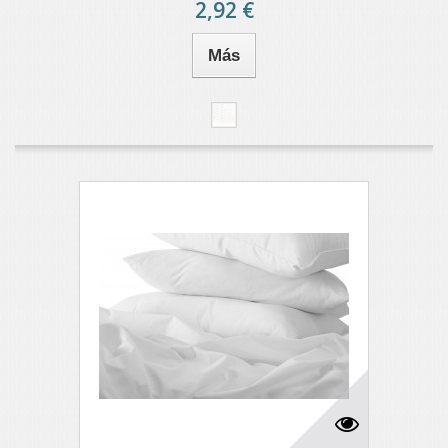
2,92 €
Más