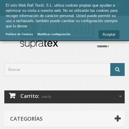
El sitio Web Rafi Textil, S.L: utiliza cookies propias que ayudan a
Contacte con
Iniciar sesión
optimizar su visita a nuestra web. No se utilizarán las cookies para
nosotros
recoger información de carácter personal. Usted puede permitir su
uso o rechazarlo, también puede cambiar su configuración siempre
que lo desee.
Aceptar
Política de Cookies
Modificar configuración
Carrito:
vacío
CATEGORÍAS