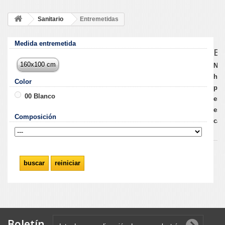
Sanitario
Entremetidas
Medida entremetida
E
160x100 cm
No
hay
Color
pro
00 Blanco
en
est
Composición
cat
Boletín