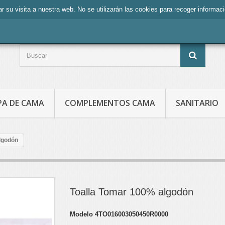
zar su visita a nuestra web. No se utilizarán las cookies para recoger informa
PA DE CAMA
COMPLEMENTOS CAMA
SANITARIO
lgodón
Toalla Tomar 100% algodón
Modelo
4TO016003050450R0000