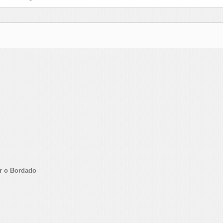
2
ar o Bordado