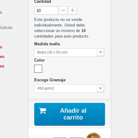
Cantidad
%
Este producto no se vende
individualmente. Usted debe
olicite
seleccionar un mínimo de
10
cantidades para este producto.
Medida toalla
es
Bidet (30 x 50 cm)
des
Color
des
Escoge Gramaje
450 gr/m2
Añadir al
carrito