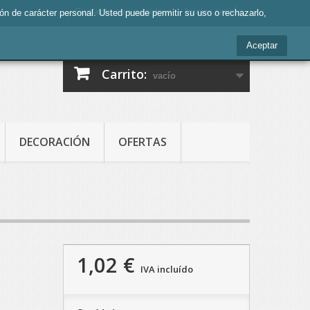
Contacte con nosotros
Iniciar sesión
ción de carácter personal. Usted puede permitir su uso o rechazarlo,
Aceptar
Carrito:
vacío
DECORACIÓN
OFERTAS
1,02 €
IVA incluído