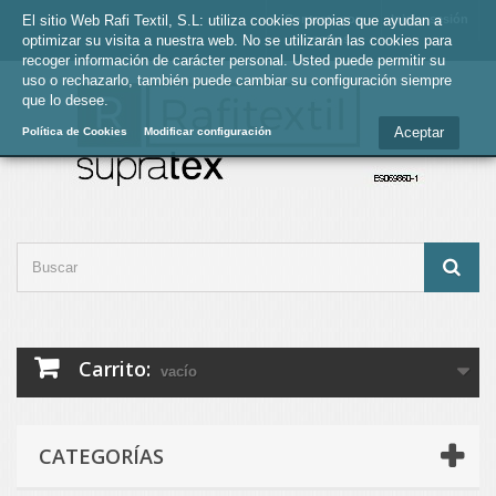
El sitio Web Rafi Textil, S.L: utiliza cookies propias que ayudan a
Contacte con
Iniciar sesión
optimizar su visita a nuestra web. No se utilizarán las cookies para
nosotros
recoger información de carácter personal. Usted puede permitir su
uso o rechazarlo, también puede cambiar su configuración siempre
que lo desee.
Aceptar
Política de Cookies
Modificar configuración
Carrito:
vacío
CATEGORÍAS