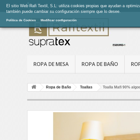
El sitio Web Rafi Textil, S.L: utiliza cookies propias que ayudan a optimi
Llámanos ahora:
957 13 44 66
también puede cambiar su configuración siempre que lo desee.
Política de Cookies
Modificar configuración
ROPA DE MESA
ROPA DE BAÑO
RO
Ropa de Baño
Toallas
Toalla Mafi 90% algo