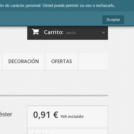
Contacte con nosotros
Iniciar sesión
ción de carácter personal. Usted puede permitir su uso o rechazarlo,
Aceptar
Carrito:
vacío
DECORACIÓN
OFERTAS
0,91 €
éster
IVA incluído