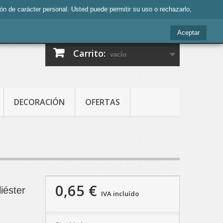
Contacte con nosotros
Iniciar sesión
ción de carácter personal. Usted puede permitir su uso o rechazarlo,
Aceptar
Carrito:
vacío
DECORACIÓN
OFERTAS
0,65 €
iéster
IVA incluído