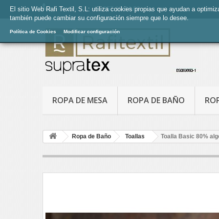
El sitio Web Rafi Textil, S.L: utiliza cookies propias que ayudan a optimi
Llámanos ahora:
957 13 44 66
también puede cambiar su configuración siempre que lo desee.
Política de Cookies
Modificar configuración
ROPA DE MESA
ROPA DE BAÑO
RO
Ropa de Baño
Toallas
Toalla Basic 80% alg