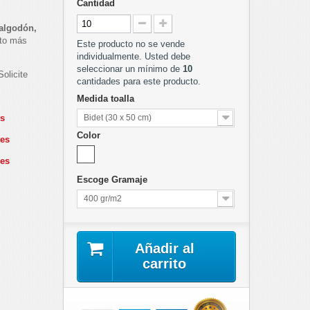
Cantidad
algodón,
cto más
Este producto no se vende
individualmente. Usted debe
seleccionar un mínimo de
10
olicite
cantidades para este producto.
Medida toalla
es
Bidet (30 x 50 cm)
Color
des
des
Escoge Gramaje
400 gr/m2
Añadir al
carrito