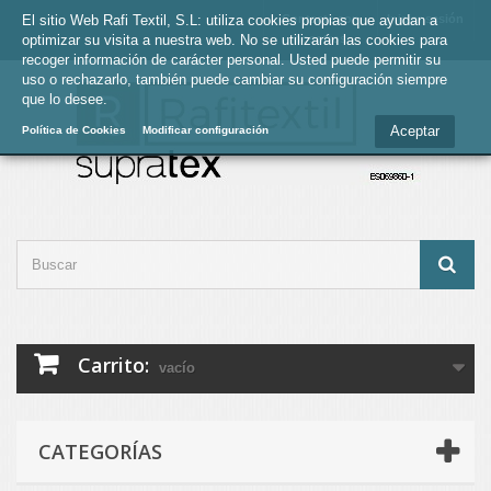
El sitio Web Rafi Textil, S.L: utiliza cookies propias que ayudan a
Contacte con
Iniciar sesión
optimizar su visita a nuestra web. No se utilizarán las cookies para
nosotros
recoger información de carácter personal. Usted puede permitir su
uso o rechazarlo, también puede cambiar su configuración siempre
que lo desee.
Aceptar
Política de Cookies
Modificar configuración
Carrito:
vacío
CATEGORÍAS